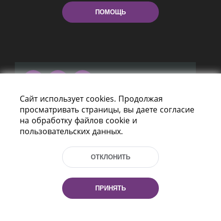
ПОМОЩЬ
Сайт использует cookies. Продолжая
Пр-т Независимости 116
просматривать страницы, вы даете согласие
г. Минск, Республика Беларусь, 220114
на обработку файлов cookie и
Тел.: (+375 17) 368 37 37, Факс: (+375 17)
пользовательских данных.
368 97 06
Эл. почта: inbox@nlb.by
ОТКЛОНИТЬ
ПРИНЯТЬ
Все права защищены
«Национальная библиотека
Беларуси» 2006 — 2026