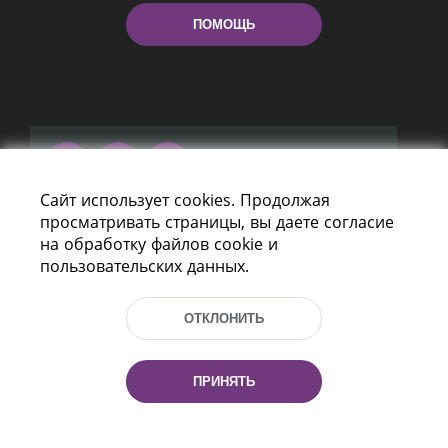
ПОМОЩЬ
Сайт использует cookies. Продолжая
Пр-т Независимости 116
просматривать страницы, вы даете согласие
г. Минск, Республика Беларусь, 220114
на обработку файлов cookie и
Тел.: (+375 17) 368 37 37, Факс: (+375 17)
пользовательских данных.
368 97 06
Эл. почта: inbox@nlb.by
ОТКЛОНИТЬ
ПРИНЯТЬ
Все права защищены
«Национальная библиотека
Беларуси» 2006 — 2026