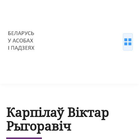
Карпілаў Віктар
Рыгоравіч