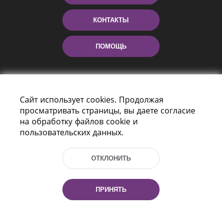
КОНТАКТЫ
ПОМОЩЬ
Сайт использует cookies. Продолжая
просматривать страницы, вы даете согласие
на обработку файлов cookie и
пользовательских данных.
Пр-т Независимости 116
г. Минск, Республика Беларусь, 220114
ОТКЛОНИТЬ
Тел.: (+375 17) 368 37 37, Факс: (+375 17)
368 97 06
Эл. почта: inbox@nlb.by
ПРИНЯТЬ