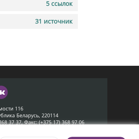
5 ссылок
31 источник
мости 116
ублика Беларусь, 220114
 368 37 37, Факс: (+375 17) 368 97 06
ox@nlb.by