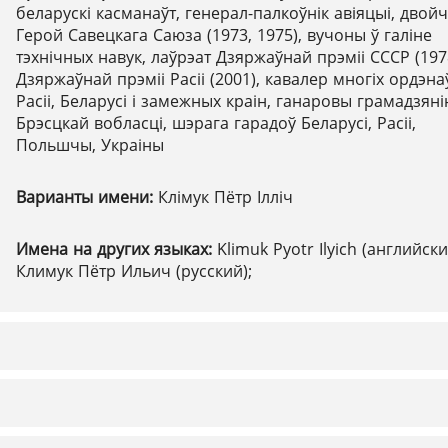
беларускі касманаўт, генерал-палкоўнік авіяцыі, двой
Герой Савецкага Саюза (1973, 1975), вучоны ў галіне
тэхнічных навук, лаўрэат Дзяржаўнай прэміі СССР (197
Дзяржаўнай прэміі Расіі (2001), кавалер многіх ордэна
Расіі, Беларусі і замежных краін, ганаровы грамадзяні
Брэсцкай вобласці, шэрага гарадоў Беларусі, Расіі,
Польшчы, Украіны
Варианты имени:
Клімук Пётр Ілліч
Имена на других языках:
Klimuk Pyotr Ilyich (английски
Климук Пётр Ильич (русский);