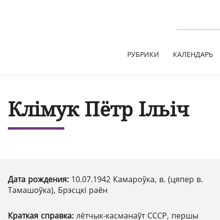
РУБРИКИ
КАЛЕНДАРЬ
Клімук Пётр Ільіч
Дата рождения:
10.07.1942 Камароўка, в. (цяпер в.
Тамашоўка), Брэсцкі раён
Краткая справка:
лётчык-касманаўт СССР, першы