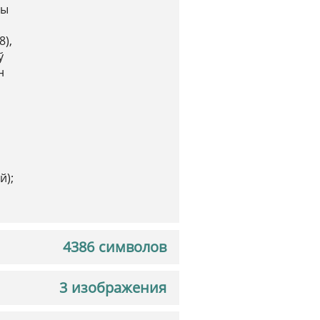
чы
8),
ў
н
й);
4386 символов
3 изображения