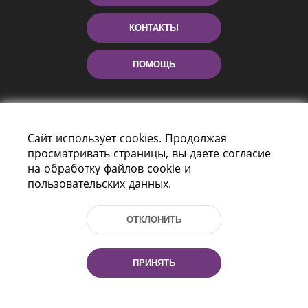
КОНТАКТЫ
ПОМОЩЬ
Сайт использует cookies. Продолжая
просматривать страницы, вы даете согласие
на обработку файлов cookie и
пользовательских данных.
Пр-т Независимости 116
г. Минск, Республика Беларусь, 220114
ОТКЛОНИТЬ
Тел.: (+375 17) 368 37 37, Факс: (+375 17)
368 97 06
Эл. почта: inbox@nlb.by
ПРИНЯТЬ