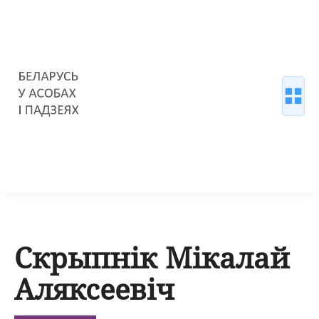
Скрыпнік Мікалай
Аляксеевіч