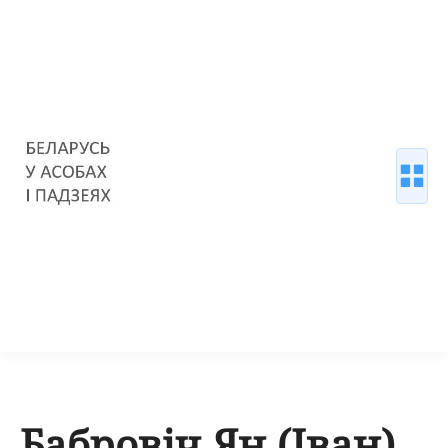
Бабровіч Ян (Іван)