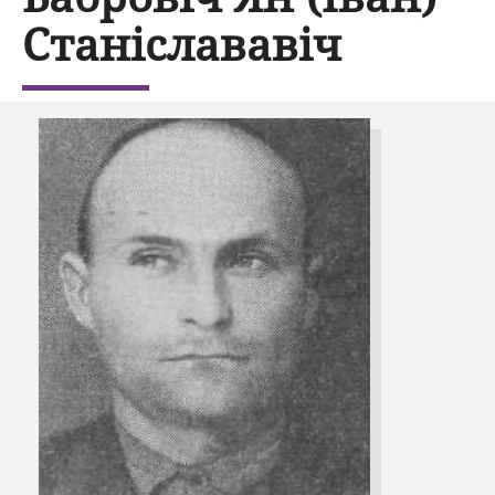
Станіслававіч