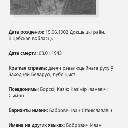
Дата рождения:
15.06.1902 Докшыцкі раён,
Віцебская вобласць
Дата смерти:
08.01.1943
Краткая справка:
дзеяч рэвалюцыйнага руху ў
Заходняй Беларусі, публіцыст
Псевдонимы:
Борскі; Казік; Казімір Іванавіч;
Сымон
Варианты имени:
Бабровіч Іван Станіслававіч
Имена на других языках:
Бобрович Иван