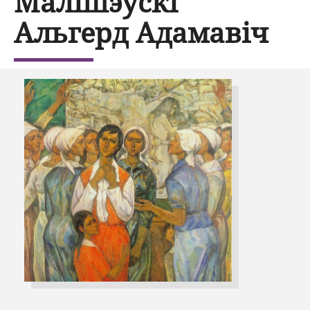
Малішэўскі
Альгерд Адамавіч