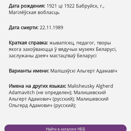
Дата рождения:
1921 ці 1922 Бабруйск, г.,
Магілёўская вобласць
Дата смерти:
22.11.1989
Краткая справка:
жывапісец, педагог, творы
якога захоўваюцца ў вядучых музеях Беларусі,
заслужаны дзеяч мастацтваў Беларусі
Варианты имени:
Малішэўскі Альгерт Адамавіч
Имена на других языках:
Malisheusky Algherd
Adamavitch (не определен); Малишевский
Альгерт Адамович (русский); Малишевский
Ольгерд Адамович (русский);
Найти в каталоге НББ