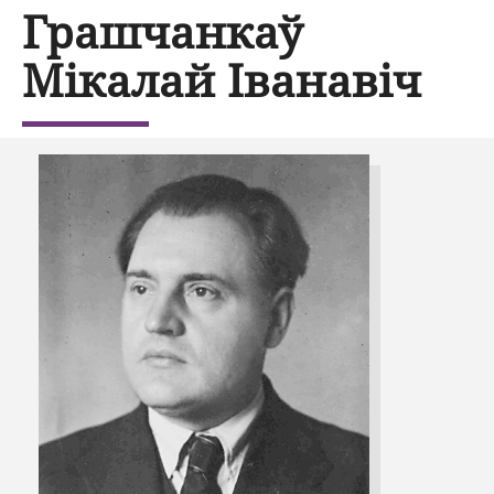
Грашчанкаў
Мікалай Іванавіч