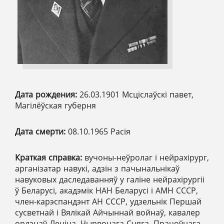
Дата рождения:
26.03.1901 Мсціслаўскі павет,
Магілёўская губерня
Дата смерти:
08.10.1965 Расія
Краткая справка:
вучоны-неўролаг і нейрахірург,
арганізатар навукі, адзін з пачынальнікаў
навуковых даследаванняў у галіне нейрахірургіі
ў Беларусі, акадэмік НАН Беларусі і АМН СССР,
член-карэспандэнт АН СССР, удзельнік Першай
сусветнай і Вялікай Айчыннай войнаў, кавалер
ордэнаў Леніна, Чырвонага Сцяга, Працоўнага