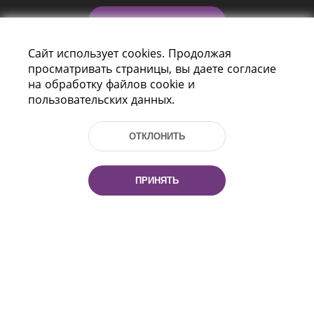
КОНТАКТЫ
Сайт использует cookies. Продолжая
ПОМОЩЬ
просматривать страницы, вы даете согласие
на обработку файлов cookie и
пользовательских данных.
ОТКЛОНИТЬ
ПРИНЯТЬ
Пр-т Независимости 116
г. Минск, Республика Беларусь, 220114
Тел.: (+375 17) 368 37 37, Факс: (+375 17)
368 97 06
Эл. почта: inbox@nlb.by