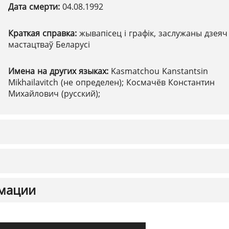
Дата смерти:
04.08.1992
Краткая справка:
жывапісец і графік, заслужаны дзеяч
мастацтваў Беларусі
Имена на других языках:
Kasmatchou Kanstantsin
Mikhailavitch (не определен); Космачёв Константин
Михайлович (русский);
мации