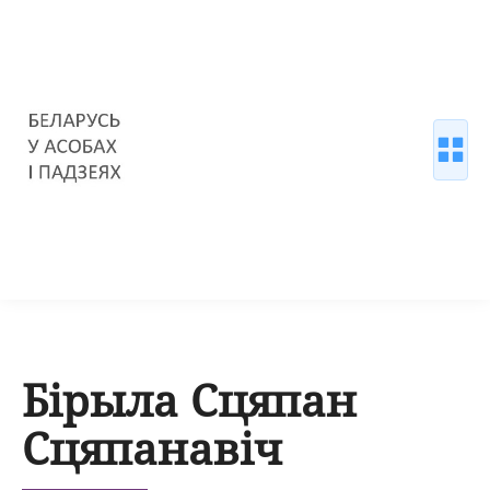
Бірыла Сцяпан
Сцяпанавіч