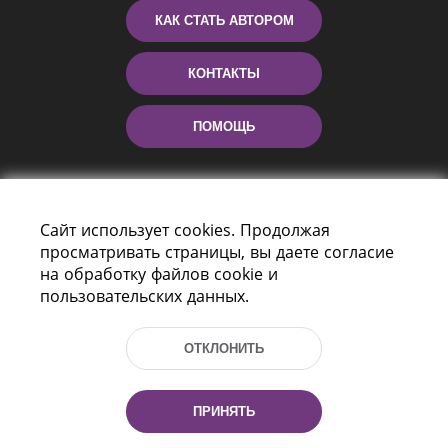
КАК СТАТЬ АВТОРОМ
КОНТАКТЫ
ПОМОЩЬ
Сайт использует cookies. Продолжая
просматривать страницы, вы даете согласие
на обработку файлов cookie и
пользовательских данных.
Пр-т Независимости 116
г. Минск, Республика Беларусь, 220114
ОТКЛОНИТЬ
Тел.: (+375 17) 368 37 37, Факс: (+375 17)
368 97 06
Эл. почта: inbox@nlb.by
ПРИНЯТЬ