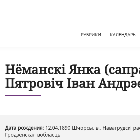
РУБРИКИ
КАЛЕНДАРЬ
Нёманскі Янка (сапр
Пятровіч Іван Андрэ
Дата рождения:
12.04.1890 Шчорсы, в., Навагрудскі ра
Гродзенская вобласць