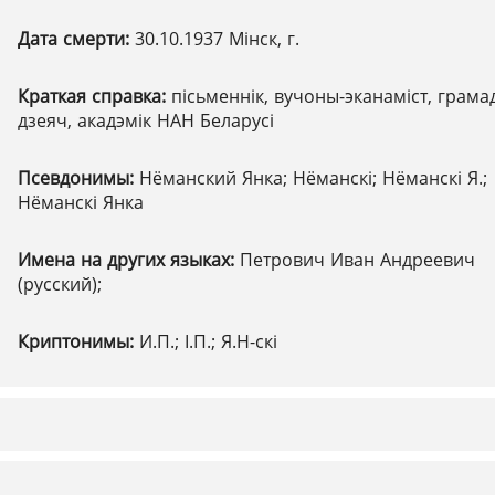
Дата смерти:
30.10.1937 Мінск, г.
Краткая справка:
пісьменнік, вучоны-эканаміст, грамад
дзеяч, акадэмік НАН Беларусі
Псевдонимы:
Нёманский Янка; Нёманскі; Нёманскі Я.;
Нёманскі Янка
Имена на других языках:
Петрович Иван Андреевич
(русский);
Криптонимы:
И.П.; І.П.; Я.Н-скі