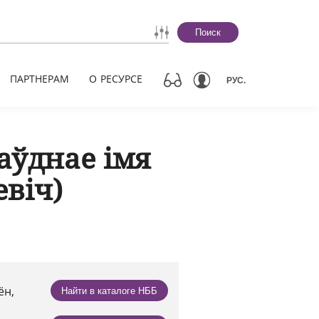
Поиск
ПАРТНЕРАМ
О РЕСУРСЕ
РУС.
аўднае імя
евіч)
ён,
Найти в каталоге НББ