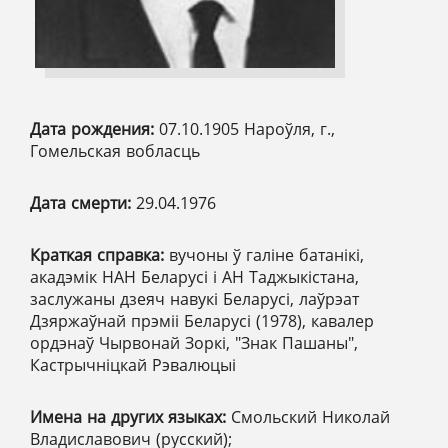
Дата рождения:
07.10.1905 Нароўля, г.,
Гомельская вобласць
Дата смерти:
29.04.1976
Краткая справка:
вучоны ў галіне батанікі,
акадэмік НАН Беларусі і АН Таджыкістана,
заслужаны дзеяч навукі Беларусі, лаўрэат
Дзяржаўнай прэміі Беларусі (1978), кавалер
ордэнаў Чырвонай Зоркі, "Знак Пашаны",
Кастрычніцкай Рэвалюцыі
Имена на других языках:
Смольский Николай
Владиславович (русский);