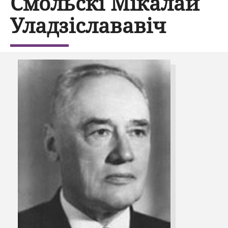
Смольскі Мікалай
Уладзіслававіч