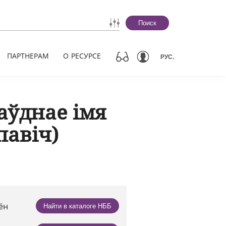
Поиск
ПАРТНЕРАМ
О РЕСУРСЕ
РУС.
аўднае імя
павіч)
аён
Найти в каталоге НББ