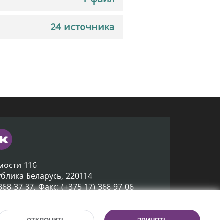
24 источника
мости 116
ублика Беларусь, 220114
 368 37 37, Факс: (+375 17) 368 97 06
ox@nlb.by