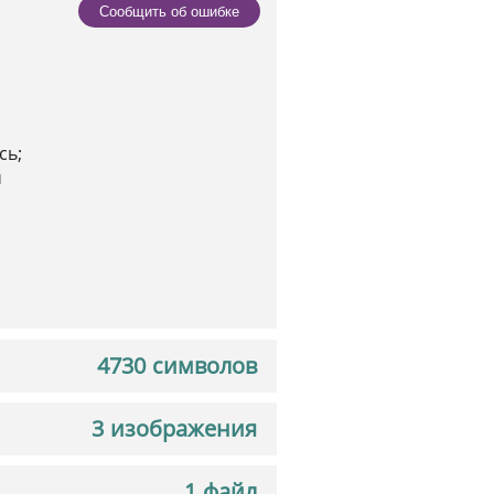
Сообщить об ошибке
з
сь;
ч
4730 символов
3 изображения
1 файл