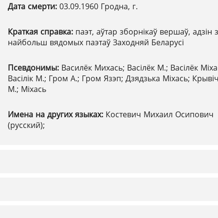
Дата смерти:
03.09.1960 Гродна, г.
Краткая справка:
паэт, аўтар зборнікаў вершаў, адзін 
найбольш вядомых паэтаў Заходняй Беларусі
Псевдонимы:
Василёк Михась; Васілёк М.; Васілёк Міха
Васілік М.; Гром А.; Гром Язэп; Дзядзька Міхась; Крыві
М.; Міхась
Имена на других языках:
Костевич Михаил Осипович
(русский);