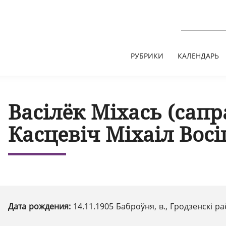
РУБРИКИ
КАЛЕНДАРЬ
Васілёк Міхась (сапр
Касцевіч Міхаіл Восі
Дата рождения:
14.11.1905 Баброўня, в., Гродзенскі р