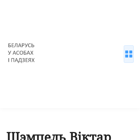
Шэмпель Віктар