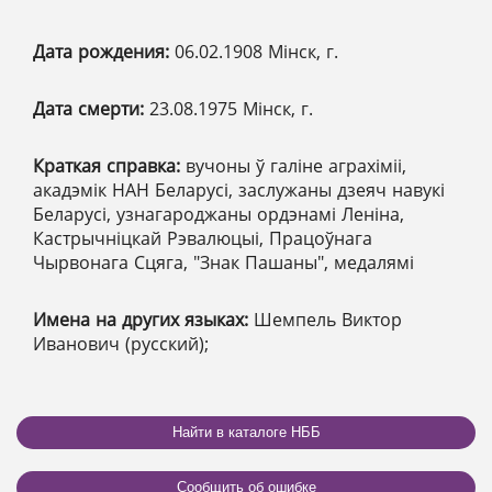
Дата рождения:
06.02.1908 Мінск, г.
Дата смерти:
23.08.1975 Мінск, г.
Краткая справка:
вучоны ў галіне аграхіміі,
акадэмік НАН Беларусі, заслужаны дзеяч навукі
Беларусі, узнагароджаны ордэнамі Леніна,
Кастрычніцкай Рэвалюцыі, Працоўнага
Чырвонага Сцяга, "Знак Пашаны", медалямі
Имена на других языках:
Шемпель Виктор
Иванович (русский);
Найти в каталоге НББ
Сообщить об ошибке