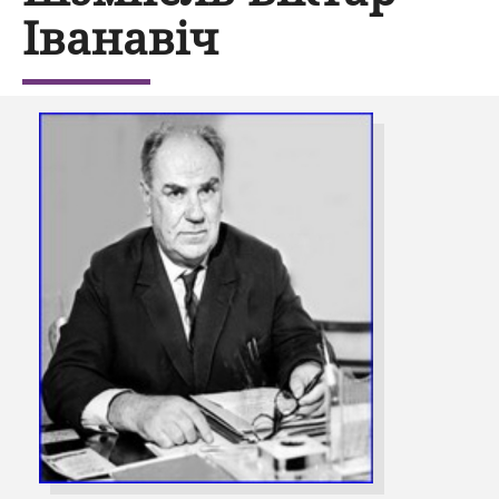
Іванавіч