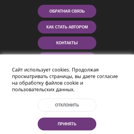
ОБРАТНАЯ СВЯЗЬ
КАК СТАТЬ АВТОРОМ
КОНТАКТЫ
ПОМОЩЬ
Сайт использует cookies. Продолжая
просматривать страницы, вы даете согласие
на обработку файлов cookie и
пользовательских данных.
ОТКЛОНИТЬ
Пр-т Независимости 116
г. Минск, Республика Беларусь, 220114
ПРИНЯТЬ
Тел.: (+375 17) 368 37 37, Факс: (+375 17)