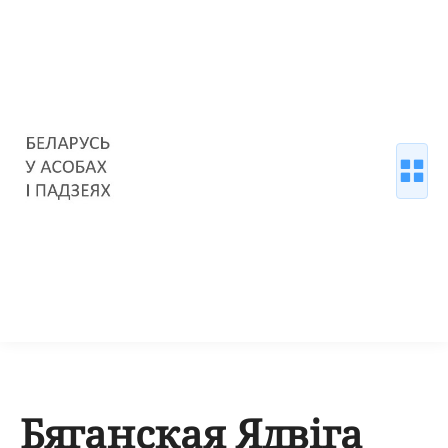
Бяганская Ядвіга