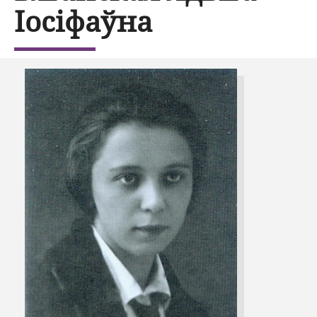
Іосіфаўна