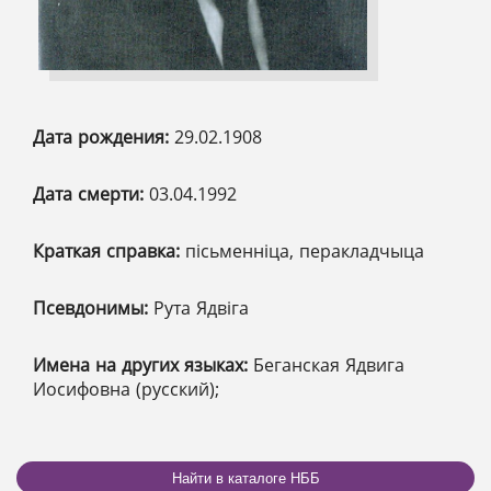
Дата рождения:
29.02.1908
Дата смерти:
03.04.1992
Краткая справка:
пісьменніца, перакладчыца
Псевдонимы:
Рута Ядвіга
Имена на других языках:
Беганская Ядвига
Иосифовна (русский);
Найти в каталоге НББ