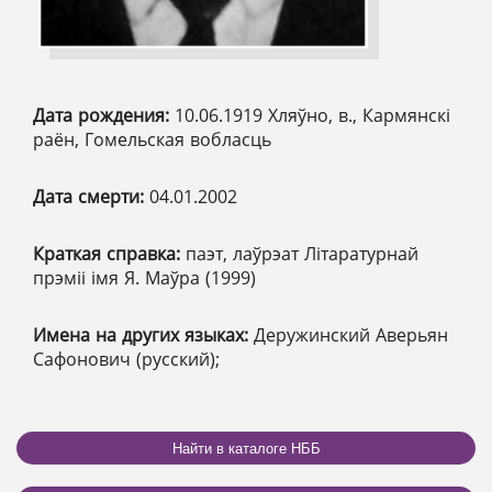
Дата рождения:
10.06.1919 Хляўно, в., Кармянскі
раён, Гомельская вобласць
Дата смерти:
04.01.2002
Краткая справка:
паэт, лаўрэат Літаратурнай
прэміі імя Я. Маўра (1999)
Имена на других языках:
Деружинский Аверьян
Сафонович (русский);
Найти в каталоге НББ