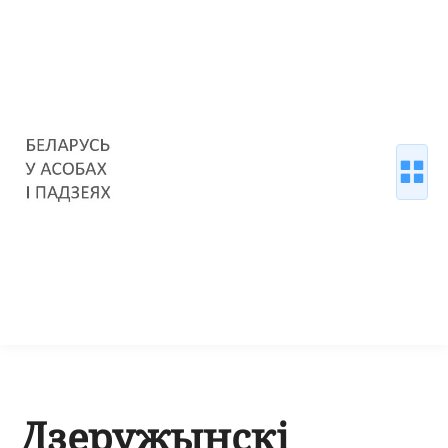
Дзеружынскі