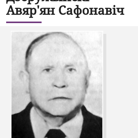
Авяр'ян Сафонавіч