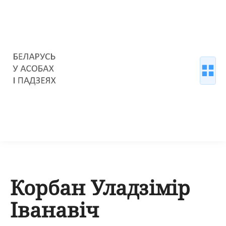
Корбан Уладзімір
Іванавіч