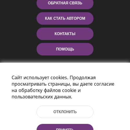
ОБРАТНАЯ СВЯЗЬ
КАК СТАТЬ АВТОРОМ
КОНТАКТЫ
ПОМОЩЬ
Сайт использует cookies. Продолжая
просматривать страницы, вы даете согласие
на обработку файлов cookie и
пользовательских данных.
Пр-т Независимости 116
г. Минск, Республика Беларусь, 220114
ОТКЛОНИТЬ
Тел.: (+375 17) 368 37 37, Факс: (+375 17)
368 97 06