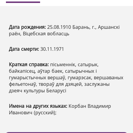
Дата рождения:
25.08.1910 Барань, г., Аршанскі
раён, Віцебская вобласць
Дата смерти:
30.11.1971
Краткая справка:
пісьменнік, сатырык,
байкапісец, аўтар баек, сатырычных і
гумарыстычных вершаў, гумарэсак, вершаваных
фельетонаў, твораў для дзяцей, заслужаны
дзеяч культуры Беларусі
Имена на других языках:
Корбан Владимир
Иванович (русский);