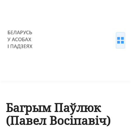
Багрым Паўлюк
(Павел Восіпавіч)