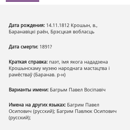
Дата рождения:
14.11.1812 Крошын, в.,
Баранавіцкі раён, Брэсцкая вобласць
Дата смерти:
1891?
Краткая справка:
паэт, імя якога нададзена
Крошынскаму музею народнага мастацтва і
рамёстваў (Баранав. р-н)
Варианты имени:
Багрым Павел Восіпавіч
Имена на других языках:
Багрим Павел
Осипович (русский); Багрим Павлюк Осипович
(русский);