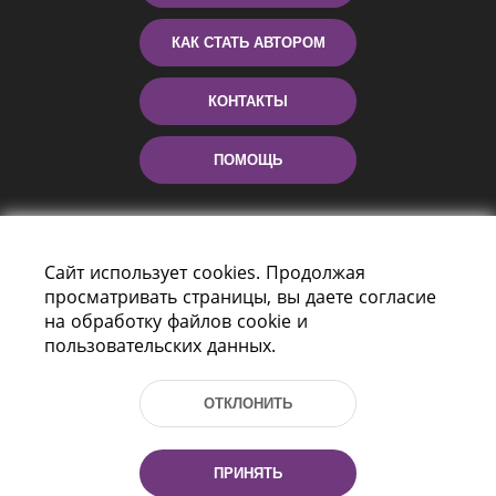
КАК СТАТЬ АВТОРОМ
КОНТАКТЫ
ПОМОЩЬ
Сайт использует cookies. Продолжая
просматривать страницы, вы даете согласие
на обработку файлов cookie и
пользовательских данных.
Пр-т Независимости 116
г. Минск, Республика Беларусь, 220114
ОТКЛОНИТЬ
Тел.: (+375 17) 368 37 37, Факс: (+375 17)
368 97 06
Эл. почта: inbox@nlb.by
ПРИНЯТЬ