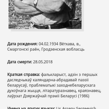
Дата рождения:
04.02.1934 Вётхава, в.,
Смаргонскі раён, Гродзенская вобласць
Дата смерти:
28.05.2018
Краткая справка:
фалькларыст, адзін з першых
даследчыкаў каляндарна-абрадавай паэзіі
беларусаў, праблематыкі заходнебеларускага
духоўнага жыцця, літаратуразнавец, краязнавец,
лаўрэат Дзяржаўнай прэміі Беларусі (1986)
Имена на других языках:
Lis Arseny Sergeevich