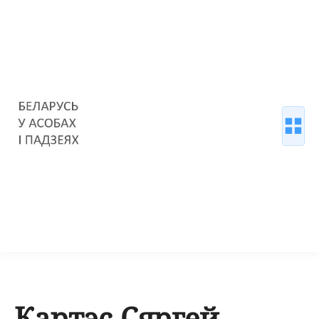
Картэс Сяргей