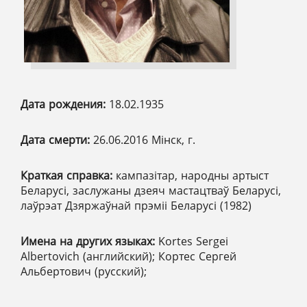
Дата рождения:
18.02.1935
Дата смерти:
26.06.2016 Мінск, г.
Краткая справка:
кампазітар, народны артыст
Беларусі, заслужаны дзеяч мастацтваў Беларусі,
лаўрэат Дзяржаўнай прэміі Беларусі (1982)
Имена на других языках:
Kortes Sergei
Albertovich (английский); Кортес Сергей
Альбертович (русский);