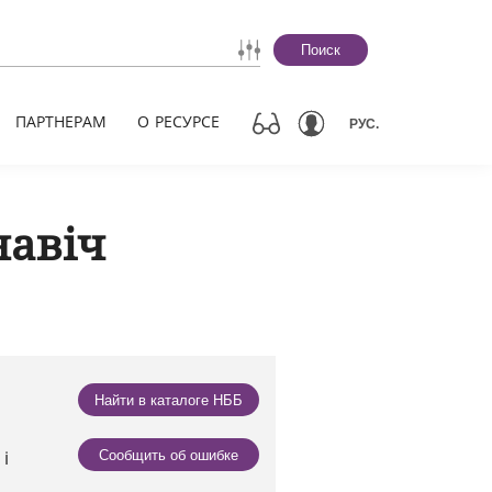
Поиск
ПАРТНЕРАМ
О РЕСУРСЕ
РУС.
навіч
Найти в каталоге НББ
і
Сообщить об ошибке
а