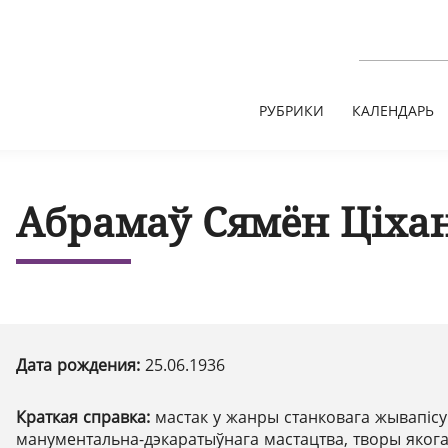
РУБРИКИ
КАЛЕНДАРЬ
Абрамаў Сямён Ціха
Дата рождения:
25.06.1936
Краткая справка:
мастак у жанры станковага жывапісу 
манументальна-дэкаратыўнага мастацтва, творы яког