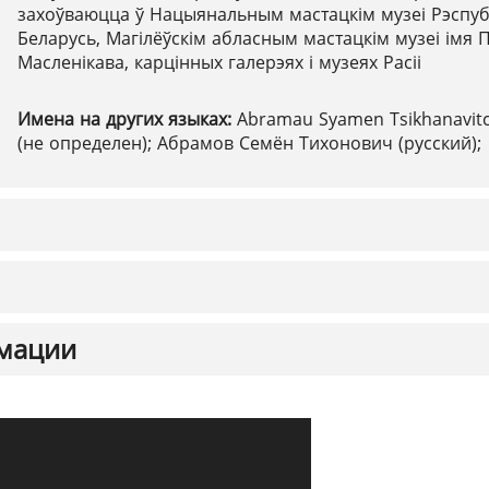
захоўваюцца ў Нацыянальным мастацкім музеі Рэспуб
Беларусь, Магілёўскім абласным мастацкім музеі імя П
Масленікава, карцінных галерэях і музеях Расіі
Имена на других языках:
Abramau Syamen Tsikhanavit
(не определен); Абрамов Семён Тихонович (русский);
мации