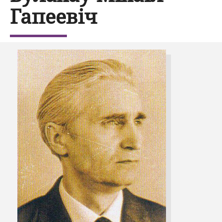
Гапеевіч