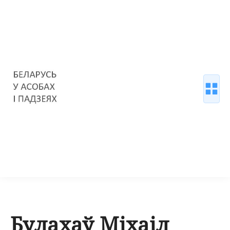
Булахаў Міхаіл