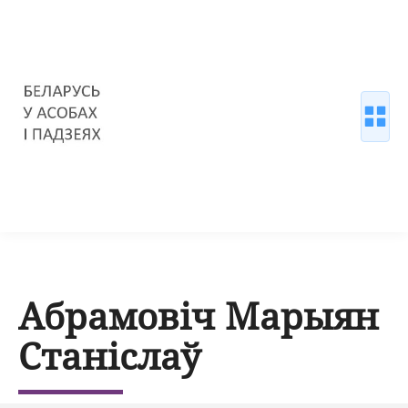
Абрамовіч Марыян
Станіслаў