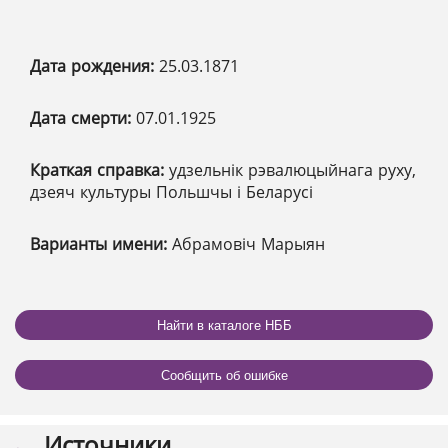
Дата рождения:
25.03.1871
Дата смерти:
07.01.1925
Краткая справка:
удзельнік рэвалюцыйнага руху,
дзеяч культуры Польшчы і Беларусі
Варианты имени:
Абрамовіч Марыян
Найти в каталоге НББ
Сообщить об ошибке
Источники