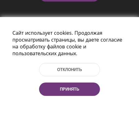
Сайт использует cookies. Продолжая
просматривать страницы, вы даете согласие
на обработку файлов cookie и
пользовательских данных.
Пр-т Независимости 116
г. Минск, Республика Беларусь, 220114
Тел.: (+375 17) 368 37 37, Факс: (+375 17)
ОТКЛОНИТЬ
368 97 06
Эл. почта: inbox@nlb.by
ПРИНЯТЬ
Все права защищены
«Национальная библиотека
Беларуси» 2006 — 2026
Разработка сайта:
mrsoft.by
Техподдержка:
pras.by