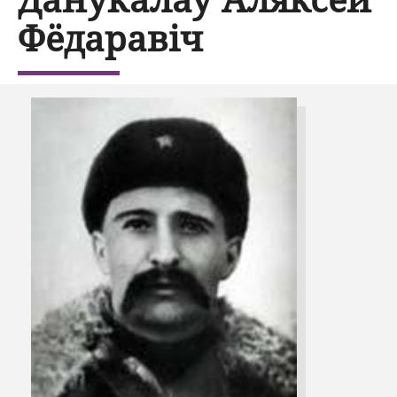
Фёдаравіч