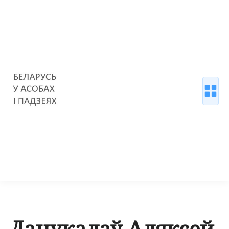
Данукалаў Аляксей