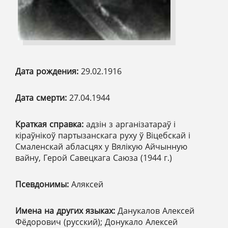
Дата рождения:
29.02.1916
Дата смерти:
27.04.1944
Краткая справка:
адзін з арганізатараў і
кіраўнікоў партызанскага руху ў Віцебскай і
Смаленскай абласцях у Вялікую Айчынную
вайну, Герой Савецкага Саюза (1944 г.)
Псевдонимы:
Аляксей
Имена на других языках:
Данукалов Алексей
Фёдорович (русский); Донукало Алексей