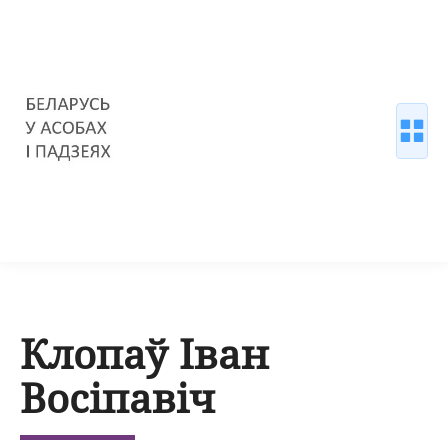
Клопаў Іван
Восіпавіч