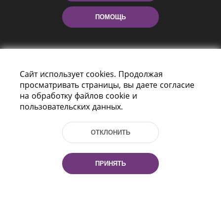
ПОМОЩЬ
Сайт использует cookies. Продолжая
просматривать страницы, вы даете согласие
на обработку файлов cookie и
пользовательских данных.
Пр-т Независимости 116
г. Минск, Республика Беларусь, 220114
Тел.: (+375 17) 368 37 37, Факс: (+375 17)
ОТКЛОНИТЬ
368 97 06
Эл. почта: inbox@nlb.by
ПРИНЯТЬ
Все права защищены
«Национальная библиотека
Беларуси» 2006 — 2026