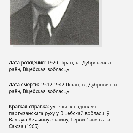
Дата рождения:
1920 Пірагі, в., Дубровенскі
раён, Віцебская вобласць
Дата смерти:
19.12.1942 Пірагі, в., Дубровенскі
раён, Віцебская вобласць
Краткая справка:
удзельнік падполля і
партызанскага руху ў Віцебскай вобласці ў
Вялікую Айчынную вайну, Герой Савецкага
Саюза (1965)