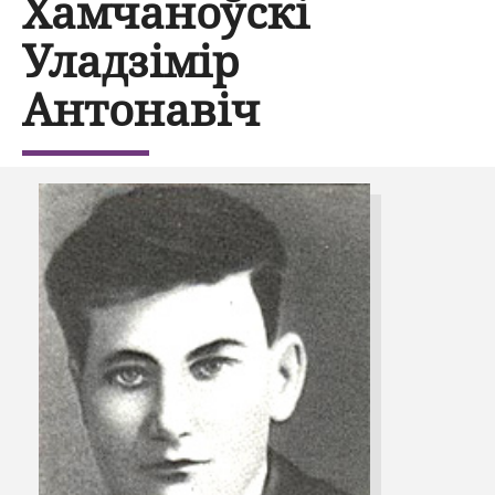
Хамчаноўскі
Уладзімір
Антонавіч