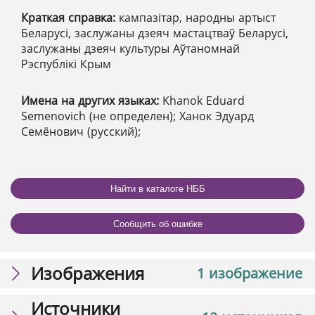
Краткая справка:
кампазітар, народны артыст
Беларусі, заслужаны дзеяч мастацтваў Беларусі,
заслужаны дзеяч культуры Аўтаномнай
Рэспублікі Крым
Имена на других языках:
Khanok Eduard
Semenovich (не определен); Ханок Эдуард
Семёнович (русский);
Найти в каталоге НББ
Сообщить об ошибке
Изображения
1 изображение
Источники