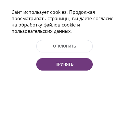
Сайт использует cookies. Продолжая
просматривать страницы, вы даете согласие
на обработку файлов cookie и
пользовательских данных.
ОТКЛОНИТЬ
Пр-т Независимости 116
г. Минск, Республика Беларусь, 220114
Тел.: (+375 17) 368 37 37, Факс: (+375 17)
ПРИНЯТЬ
368 97 06
Эл. почта: inbox@nlb.by
Все права защищены
«Национальная библиотека
Беларуси» 2006 — 2026
Разработка сайта:
mrsoft.by
Техподдержка:
pras.by