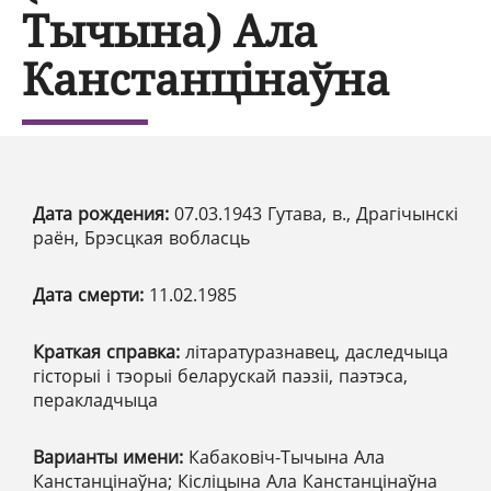
Тычына) Ала
Канстанцінаўна
Дата рождения:
07.03.1943 Гутава, в., Драгічынскі
раён, Брэсцкая вобласць
Дата смерти:
11.02.1985
Краткая справка:
літаратуразнавец, даследчыца
гісторыі і тэорыі беларускай паэзіі, паэтэса,
перакладчыца
Варианты имени:
Кабаковіч-Тычына Ала
Канстанцінаўна; Кісліцына Ала Канстанцінаўна