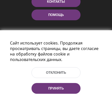
КОНТАКТЫ
ПОМОЩЬ
Сайт использует cookies. Продолжая
просматривать страницы, вы даете согласие
на обработку файлов cookie и
пользовательских данных.
Пр-т Независимости 116
г. Минск, Республика Беларусь, 220114
ОТКЛОНИТЬ
Тел.: (+375 17) 368 37 37, Факс: (+375 17)
368 97 06
Эл. почта: inbox@nlb.by
ПРИНЯТЬ
Все права защищены