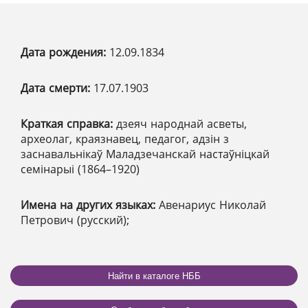
Дата рождения:
12.09.1834
Дата смерти:
17.07.1903
Краткая справка:
дзеяч народнай асветы,
археолаг, краязнавец, педагог, адзін з
заснавальнікаў Маладзечанскай настаўніцкай
семінарыі (1864–1920)
Имена на других языках:
Авенариус Николай
Петрович (русский);
Найти в каталоге НББ