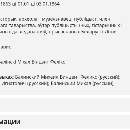
.1863 ці 01.01 ці 03.01.1864
історык, археолаг, музеязнавец, публіцыст, член
ага таварыства, аўтар публіцыстычных, гістарычных і
ічных даследаванняў, прысвечаных Беларусі і Літве
авис
Балінскі Міхал Вінцэнт Фелікс
зыках:
Балинский Михаил Винцент Феликс (русский);
Игнатович (русский); Балинский Михал (русский);
мации