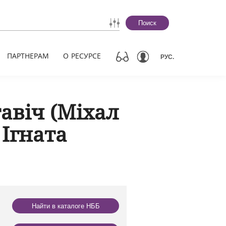
Поиск
ПАРТНЕРАМ
О РЕСУРСЕ
РУС.
тавіч (Міхал
 Ігната
Найти в каталоге НББ