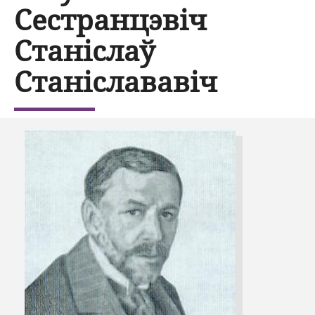
Сестранцэвіч
Станіслаў
Станіслававіч