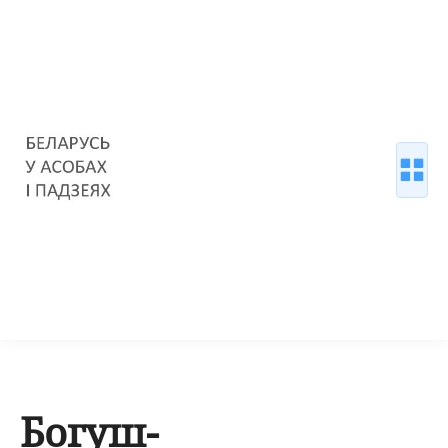
Богуш-