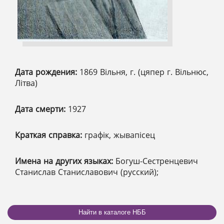
Дата рождения:
1869 Вільня, г. (цяпер г. Вільнюс,
Літва)
Дата смерти:
1927
Краткая справка:
графік, жывапісец
Имена на других языках:
Богуш-Сестренцевич
Станислав Станиславович (русский);
Найти в каталоге НББ