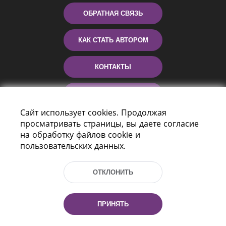
ОБРАТНАЯ СВЯЗЬ
КАК СТАТЬ АВТОРОМ
КОНТАКТЫ
ПОМОЩЬ
Сайт использует cookies. Продолжая
просматривать страницы, вы даете согласие
на обработку файлов cookie и
пользовательских данных.
ОТКЛОНИТЬ
Пр-т Независимости 116
г. Минск, Республика Беларусь, 220114
ПРИНЯТЬ
Тел.: (+375 17) 368 37 37, Факс: (+375 17)
368 97 06