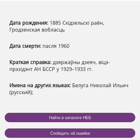
Дата рождения:
1885 Скідзельскі раён,
Гродзенская вобласць
Дата смерти:
пасля 1960
Краткая справка:
дзяржаўны дзеяч, віцэ-
прэзідэнт АН БССР у 1929–1933 гг.
Имена на других языках:
Белуга Николай Ильич
(русский);
Найти в каталоге НББ
Сообщить об ошибке