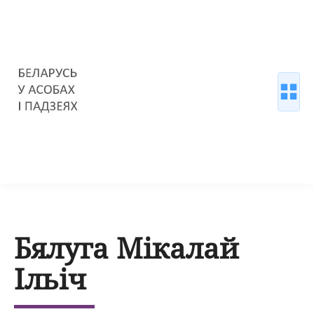
Бялуга Мікалай
Ільіч