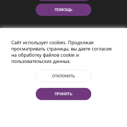
ПОМОЩЬ
Сайт использует cookies. Продолжая
просматривать страницы, вы даете согласие
на обработку файлов cookie и
пользовательских данных.
Пр-т Независимости 116
г. Минск, Республика Беларусь, 220114
Тел.: (+375 17) 368 37 37, Факс: (+375 17)
ОТКЛОНИТЬ
368 97 06
Эл. почта: inbox@nlb.by
ПРИНЯТЬ
Все права защищены
«Национальная библиотека
Беларуси» 2006 — 2026