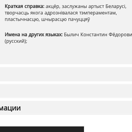
Краткая справка:
акцёр, заслужаны артыст Беларусі,
творчасць якога адрознівалася тэмпераментам,
пластычнасцю, шчырасцю пачуццяў
Имена на других языках:
Былич Константин Фёдоров
(русский);
мации