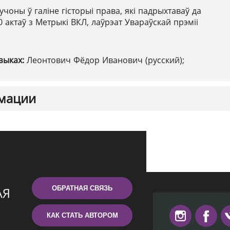
учоны ў галіне гісторыі права, які падрыхтаваў да
 актаў з Метрыкі ВКЛ, лаўрэат Увараўскай прэміі
зыках:
Леонтович Фёдор Иванович (русский);
мации
ОБРАТНАЯ СВЯЗЬ
КАК СТАТЬ АВТОРОМ