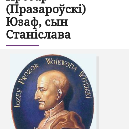
(Празароўскі)
Юзаф, сын
Станіслава