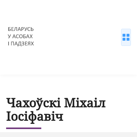
Чахоўскі Міхаіл
Іосіфавіч