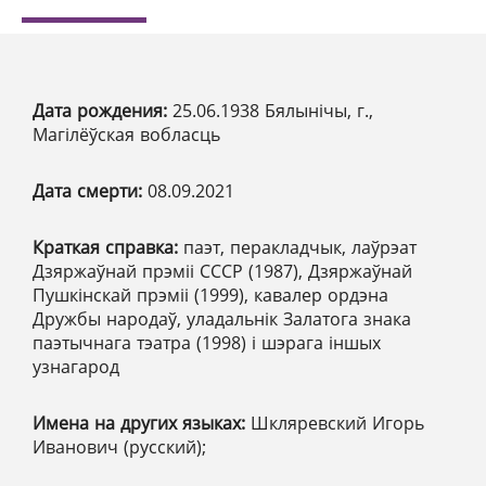
Дата рождения:
25.06.1938 Бялынічы, г.,
Магілёўская вобласць
Дата смерти:
08.09.2021
Краткая справка:
паэт, перакладчык, лаўрэат
Дзяржаўнай прэміі СССР (1987), Дзяржаўнай
Пушкінскай прэміі (1999), кавалер ордэна
Дружбы народаў, уладальнік Залатога знака
паэтычнага тэатра (1998) і шэрага іншых
узнагарод
Имена на других языках:
Шкляревский Игорь
Иванович (русский);