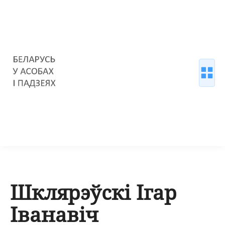
Шклярэўскі Ігар
Іванавіч