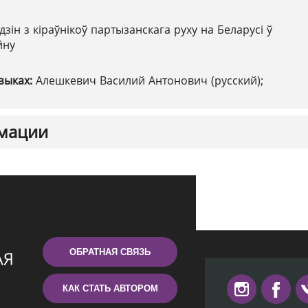
дзін з кіраўнікоў партызанскага руху на Беларусі ў
йну
зыках:
Алешкевич Василий Антонович (русский);
мации
ОБРАТНАЯ СВЯЗЬ
КАК СТАТЬ АВТОРОМ