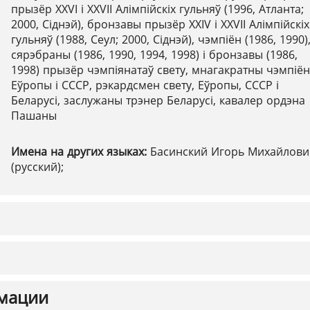
прызёр ХХVІ і ХХVІІ Алімпійскіх гульняў (1996, Атланта;
2000, Сіднэй), бронзавы прызёр ХХІV і ХХVІІ Алімпійскіх
гульняў (1988, Сеул; 2000, Сіднэй), чэмпіён (1986, 1990)
сярэбраны (1986, 1990, 1994, 1998) і бронзавы (1986,
1998) прызёр чэмпіянатаў свету, мнагакратны чэмпіён
Еўропы і СССР, рэкардсмен свету, Еўропы, СССР і
Беларусі, заслужаны трэнер Беларусі, кавалер ордэна
Пашаны
Имена на других языках:
Басинский Игорь Михайлови
(русский);
мации