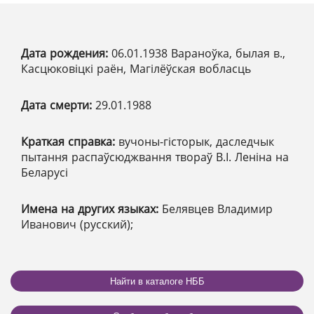
Дата рождения:
06.01.1938 Вараноўка, былая в.,
Касцюковіцкі раён, Магілёўская вобласць
Дата смерти:
29.01.1988
Краткая справка:
вучоны-гісторык, даследчык
пытання распаўсюджвання твораў В.І. Леніна на
Беларусі
Имена на других языках:
Белявцев Владимир
Иванович (русский);
Найти в каталоге НББ