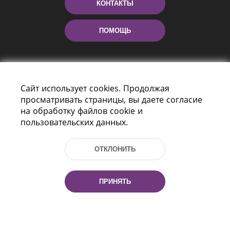
КОНТАКТЫ
ПОМОЩЬ
Сайт использует cookies. Продолжая
просматривать страницы, вы даете согласие
на обработку файлов cookie и
пользовательских данных.
Пр-т Независимости 116
г. Минск, Республика Беларусь, 220114
ОТКЛОНИТЬ
Тел.: (+375 17) 368 37 37, Факс: (+375 17)
368 97 06
Эл. почта: inbox@nlb.by
ПРИНЯТЬ
Все права защищены