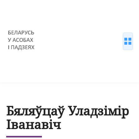
Бяляўцаў Уладзімір
Іванавіч