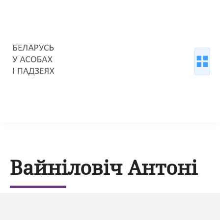
Вайніловіч Антоні