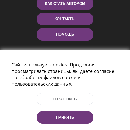
КАК СТАТЬ АВТОРОМ
КОНТАКТЫ
ПОМОЩЬ
Сайт использует cookies. Продолжая
просматривать страницы, вы даете согласие
на обработку файлов cookie и
пользовательских данных.
Пр-т Независимости 116
г. Минск, Республика Беларусь, 220114
ОТКЛОНИТЬ
Тел.: (+375 17) 368 37 37, Факс: (+375 17)
368 97 06
Эл. почта: inbox@nlb.by
ПРИНЯТЬ