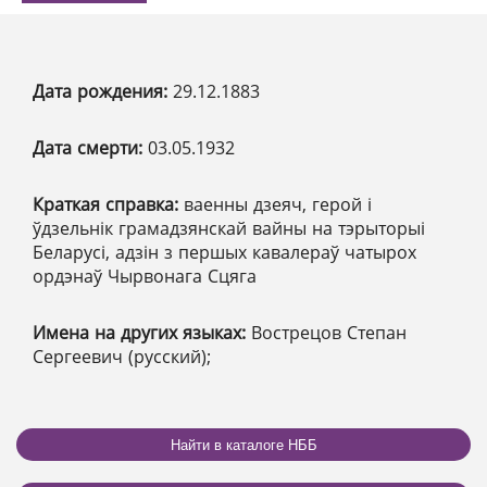
Дата рождения:
29.12.1883
Дата смерти:
03.05.1932
Краткая справка:
ваенны дзеяч, герой і
ўдзельнік грамадзянскай вайны на тэрыторыі
Беларусі, адзін з першых кавалераў чатырох
ордэнаў Чырвонага Сцяга
Имена на других языках:
Вострецов Степан
Сергеевич (русский);
Найти в каталоге НББ