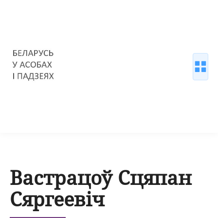
Вастрацоў Сцяпан
Сяргеевіч