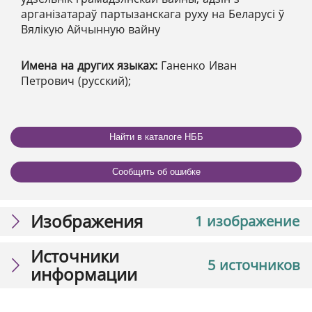
арганізатараў партызанскага руху на Беларусі ў
Вялікую Айчынную вайну
Имена на других языках:
Ганенко Иван
Петрович (русский);
Найти в каталоге НББ
Сообщить об ошибке
Изображения
1 изображение
Источники
5 источников
информации