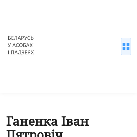
Ганенка Іван
Пятровіч