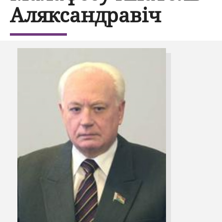
Аляксандравіч