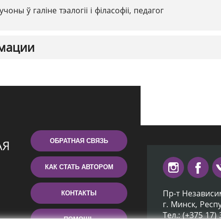
учоны ў галіне тэалогіі і філасофіі, педагог
мации
ОБРАТНАЯ СВЯЗЬ
КАК СТАТЬ АВТОРОМ
Пр-т Независи
КОНТАКТЫ
г. Минск, Респ
Тел.: (+375 17)
ПОМОЩЬ