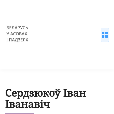
Сердзюкоў Іван
Іванавіч