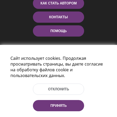
КАК СТАТЬ АВТОРОМ
КОНТАКТЫ
ПОМОЩЬ
Сайт использует cookies. Продолжая
просматривать страницы, вы даете согласие
на обработку файлов cookie и
пользовательских данных.
Пр-т Независимости 116
г. Минск, Республика Беларусь, 220114
ОТКЛОНИТЬ
Тел.: (+375 17) 368 37 37, Факс: (+375 17)
368 97 06
Эл. почта: inbox@nlb.by
ПРИНЯТЬ