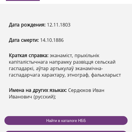
Дата рождения:
12.11.1803
Дата смерти:
14.10.1886
Краткая справка:
эканаміст, прыхільнік
капіталістычнага напрамку развіцця сельскай
гаспадаркі, аўтар артыкулаў эканамічна-
гаспадарчага характару, этнограф, фалькларыст
Имена на других языках:
Сердюков Иван
Иванович (русский);
Найти в каталоге НББ