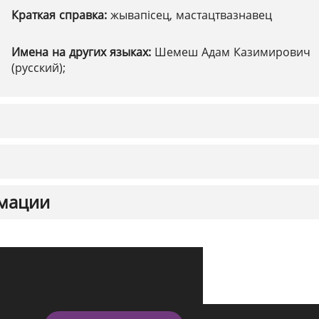
Краткая справка:
жывапісец, мастацтвазнавец
Имена на других языках:
Шемеш Адам Казимирович
(русский);
мации