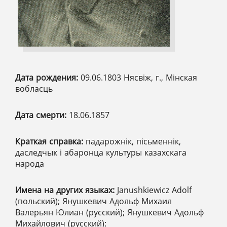
Дата рождения:
09.06.1803 Нясвіж, г., Мінская
вобласць
Дата смерти:
18.06.1857
Краткая справка:
падарожнік, пісьменнік,
даследчык і абаронца культуры казахскага
народа
Имена на других языках:
Janushkiewicz Adolf
(польский); Янушкевич Адольф Михаил
Валерьян Юлиан (русский); Янушкевич Адольф
Михайлович (русский);