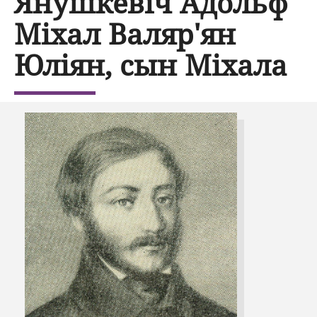
Янушкевіч Адольф
Міхал Валяр'ян
Юліян, сын Міхала