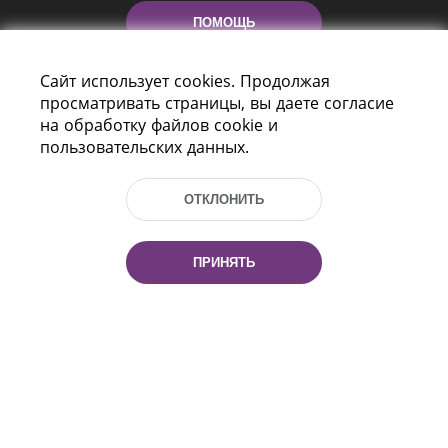
ПОМОЩЬ
Сайт использует cookies. Продолжая
просматривать страницы, вы даете согласие
на обработку файлов cookie и
пользовательских данных.
ОТКЛОНИТЬ
Пр-т Независимости 116
г. Минск, Республика Беларусь, 220114
Тел.: (+375 17) 368 37 37, Факс: (+375 17)
ПРИНЯТЬ
368 97 06
Эл. почта: inbox@nlb.by
Все права защищены
«Национальная библиотека
Беларуси» 2006 — 2026