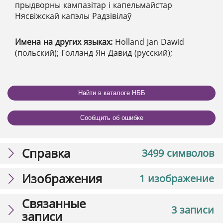
прыдворны кампазітар і капельмайстар
Нясвіжскай капэлы Радзівілаў
Имена на других языках:
Holland Jan Dawid
(польский); Голланд Ян Давид (русский);
Найти в каталоге НББ
Сообщить об ошибке
Справка
3499 символов
Изображения
1 изображение
Связанные
3 записи
записи