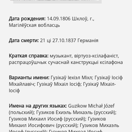
Дата рождения:
14.09.1806 Шклоў, г.,
Магілёўская вобласць
Дата смерти:
21 ці 27.10.1837 Германія
Краткая справка:
музыкант, віртуоз-ксілафаніст,
распрацоўшчык сучаснай канструкцыі ксілафона
Варианты имени:
Гузікаў Іехіэл Міхл; Гузікаў Іосіф
Міхайлавіч; Гузікаў Міхаіл Іосіф; Гузікаў Міхаіл-
Іосіф
Имена на других языках:
Guzikow Michał Józef
(польский); Гузиков Ехиэль Михаэль (русский);
Гузиков Михаил Иосиф (русский); Гузиков
Михаил Иосифович (русский); Гузиков Михаэль
Иосеф (русский); Гузиков Михоэл Иосиф