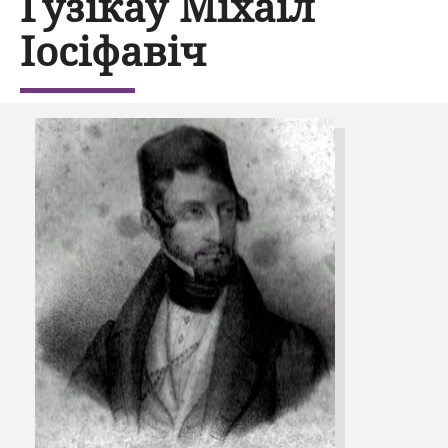
Гузікаў Міхаіл
Іосіфавіч